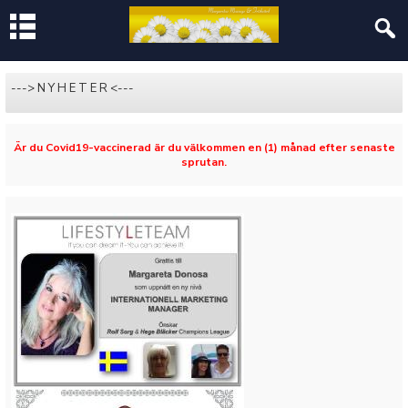
---> N Y H E T E R <---
Är du Covid19-vaccinerad är du välkommen en (1) månad efter senaste
sprutan.