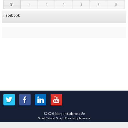
31
1
2
3
4
5
6
Facebook
©2026
Margaretadonosa.se
Social Network Script
| Powered by
Jamroom